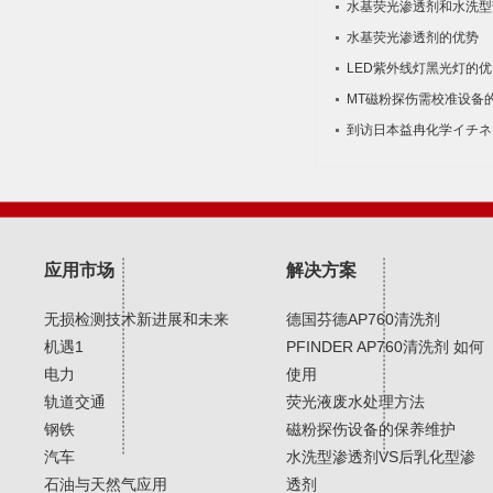
水基荧光渗透剂和水​洗型
水基荧光渗透剂的优势
LED紫外线灯黑光灯的优
MT磁粉探伤需校准设备
到访日本益冉化学イチネ
应用市场
解决方案
无损检测技术新进展和未来
德国芬德AP760清洗剂
机遇1
PFINDER AP760清洗剂 如何
电力
使用
轨道交通
荧光液废水处理方法
钢铁
磁粉探伤设备的保养维护
汽车
水洗型渗透剂VS后乳化型渗
石油与天然气应用
透剂