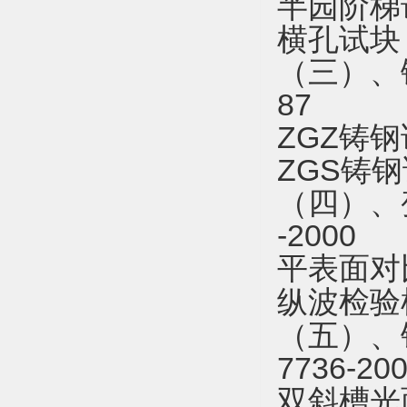
半园阶梯
横孔试块
（三）、
87
ZGZ铸钢试
ZGS铸
（四）、
-2000
平表面对
纵波检验
（五）、
7736-20
双斜槽光