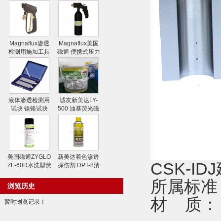
Magnaflux渗透
Magnaflux美国
检测用施加工具
磁通 便携式压力
水喷枪
喷射器
液体渗透检测用
诚友新美达LY-
试块 镍铬试块
500 油基荧光磁
粉
美国磁通ZYGLO
新美达着色渗透
CSK-
ZL-60D水洗型荧
探伤剂 DPT-8清
光渗透剂
洗剂
所属标准
浏览历史
材
质： 
暂时浏览记录！