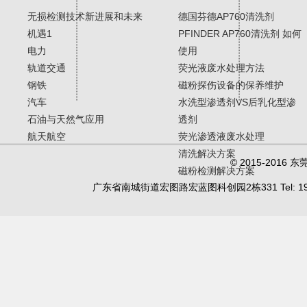
无损检测技术新进展和未来
德国芬德AP760清洗剂
机遇1
PFINDER AP760清洗剂 如何
电力
使用
轨道交通
荧光液废水处理方法
钢铁
磁粉探伤设备的保养维护
汽车
水洗型渗透剂VS后乳化型渗
石油与天然气应用
透剂
航天航空
荧光渗透液废水处理
清洗解决方案
© 2015-20
磁粉检测解决方案
广东省南城街道宏图路宏蓝图科创园2栋331 Tel: 19902450