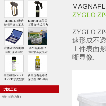
MAGNAF
ZYGLO 
Magnaflux渗透
Magnaflux美国
检测用施加工具
磁通 便携式压力
水喷枪
喷射器
ZYGLO
速形成不透
工件表面
液体渗透检测用
诚友新美达LY-
试块 镍铬试块
500 油基荧光磁
晰显像。
粉
美国磁通ZYGLO
新美达着色渗透
ZL-60D水洗型荧
探伤剂 DPT-8清
光渗透剂
洗剂
浏览历史
暂时浏览记录！