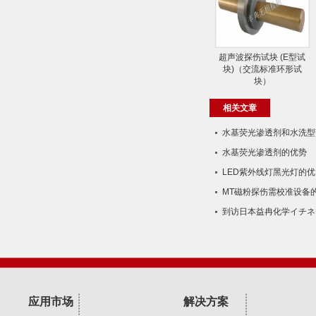
超声波探伤试块 (E型试
块)（交流标准环形试
块）
相关文章
水基荧光渗透剂和水​洗型
水基荧光渗透剂的优势
LED紫外线灯黑光灯的优
MT磁粉探伤需校准设备
到访日本益冉化学イチネ
应用市场
解决方案