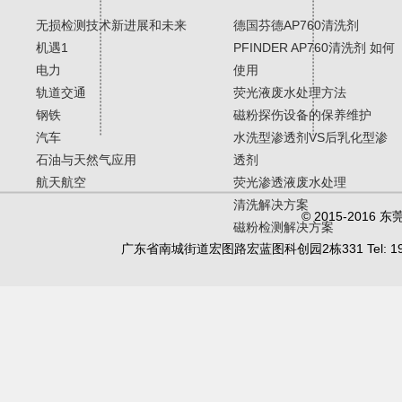
无损检测技术新进展和未来
德国芬德AP760清洗剂
机遇1
PFINDER AP760清洗剂 如何
电力
使用
轨道交通
荧光液废水处理方法
钢铁
磁粉探伤设备的保养维护
汽车
水洗型渗透剂VS后乳化型渗
石油与天然气应用
透剂
航天航空
荧光渗透液废水处理
清洗解决方案
© 2015-20
磁粉检测解决方案
广东省南城街道宏图路宏蓝图科创园2栋331 Tel: 19902450