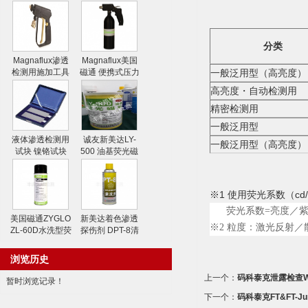
分类
Magnaflux渗透
Magnaflux美国
一般泛用型（高亮度）
检测用施加工具
磁通 便携式压力
水喷枪
喷射器
高亮度
・
自动检测用
精密检测用
一般泛用型
液体渗透检测用
诚友新美达LY-
一般泛用型（高亮度）
试块 镍铬试块
500 油基荧光磁
粉
※1 使用荧光系数（cd/
荧光系数=亮度／紫
美国磁通ZYGLO
新美达着色渗透
※2 粒度：激光反射
ZL-60D水洗型荧
探伤剂 DPT-8清
光渗透剂
洗剂
浏览历史
上一个：
码科泰克泄露检查W
暂时浏览记录！
下一个：
码科泰克FT&FT-J