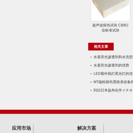
超声波探伤试块 CBII行
业标准试块
相关文章
水基荧光渗透剂和水​洗型
水基荧光渗透剂的优势
LED紫外线灯黑光灯的优
MT磁粉探伤需校准设备
到访日本益冉化学イチネ
应用市场
解决方案