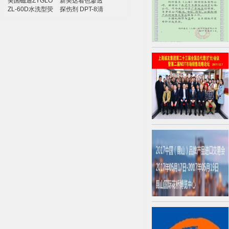
美国磁通ZYGLO
新美达着色渗透
ZL-60D水洗型荧
探伤剂 DPT-8清
光渗透剂
洗剂