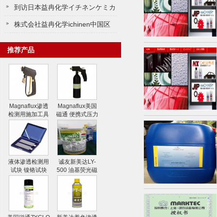
ミカルズ益冉化学中国代理商
到访日本益冉化学イチネンケミカ
ルズ株式会东京总公司
株式会社益冉化学ichinen中国区
代理商
推荐产品
Magnaflux渗透
Magnaflux美国
检测用施加工具
磁通 便携式压力
水喷枪
喷射器
液体渗透检测用
诚友新美达LY-
试块 镍铬试块
500 油基荧光磁
粉