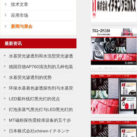
技术文章
应用市场
新闻与展会
最新资讯
水基荧光渗透剂和水​洗型荧光渗透
液的主要区别​
德国芬德AP760清洗剂的几种包装
30L200L
水基荧光渗透剂的优势
环保水基着色渗透探伤剂与水基荧
光渗透探伤剂哪个灵敏度更高？
LED紫外线灯黑光灯的优点
灯泡汞蒸气黑光灯与LED黑光灯的
区别
MT磁粉探伤需校准设备的五个步
骤
日本株式会社ichinenイチネンケ