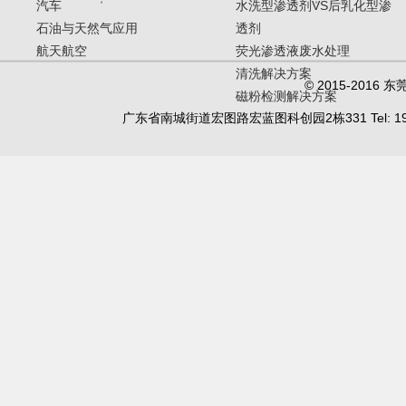
汽车
水洗型渗透剂VS后乳化型渗
石油与天然气应用
透剂
航天航空
荧光渗透液废水处理
清洗解决方案
© 2015-20
磁粉检测解决方案
广东省南城街道宏图路宏蓝图科创园2栋331 Tel: 19902450