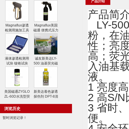
产品介绍
产品简
LY-5
Magnaflux渗透
Magnaflux美国
检测用施加工具
磁通 便携式压力
粉，在
水喷枪
喷射器
性；亮
高；荧
液体渗透检测用
诚友新美达LY-
入油基
试块 镍铬试块
500 油基荧光磁
粉
液。
1 亮度
美国磁通ZYGLO
新美达着色渗透
2 高S
ZL-60D水洗型荧
探伤剂 DPT-8清
光渗透剂
洗剂
3 省时
浏览历史
便。
暂时浏览记录！
4 安全