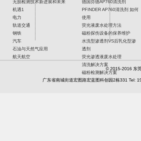
无损检测技术新进展和未来
德国芬德AP760清洗剂
机遇1
PFINDER AP760清洗剂 如何
电力
使用
轨道交通
荧光液废水处理方法
钢铁
磁粉探伤设备的保养维护
汽车
水洗型渗透剂VS后乳化型渗
石油与天然气应用
透剂
航天航空
荧光渗透液废水处理
清洗解决方案
© 2015-20
磁粉检测解决方案
广东省南城街道宏图路宏蓝图科创园2栋331 Tel: 19902450