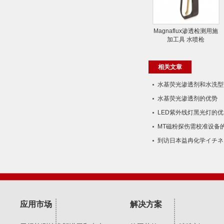
Magnaflux渗透检测用施
加工具 水喷枪
相关文章
水基荧光渗透剂和水​洗型
水基荧光渗透剂的优势
LED紫外线灯黑光灯的优
MT磁粉探伤需校准设备
到访日本益冉化学イチネ
应用市场
解决方案