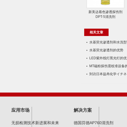
新美达着色渗透探伤剂
DPT-5清洗剂
相关文章
水基荧光渗透剂和水​洗型
水基荧光渗透剂的优势
LED紫外线灯黑光灯的优
MT磁粉探伤需校准设备
到访日本益冉化学イチネ
应用市场
解决方案
无损检测技术新进展和未来
德国芬德AP760清洗剂