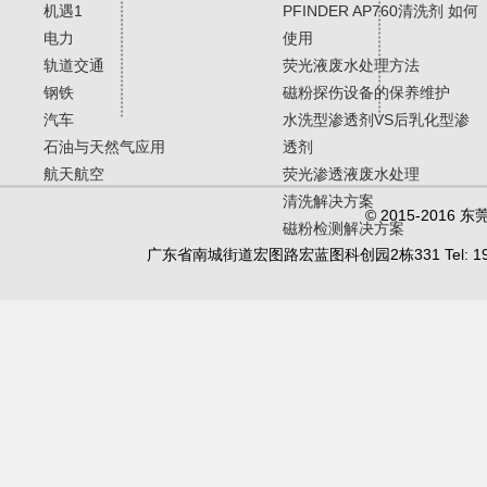
机遇1
PFINDER AP760清洗剂 如何
电力
使用
轨道交通
荧光液废水处理方法
钢铁
磁粉探伤设备的保养维护
汽车
水洗型渗透剂VS后乳化型渗
石油与天然气应用
透剂
航天航空
荧光渗透液废水处理
清洗解决方案
© 2015-20
磁粉检测解决方案
广东省南城街道宏图路宏蓝图科创园2栋331 Tel: 19902450