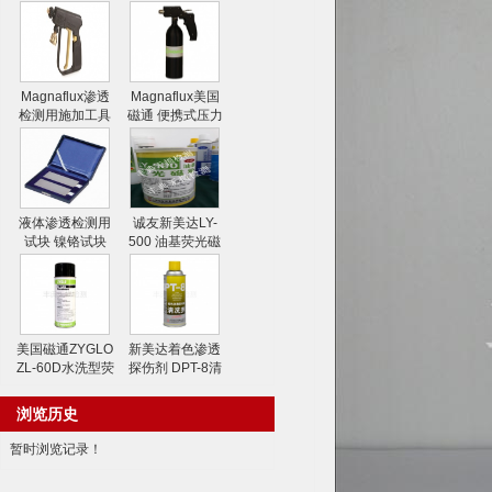
Magnaflux渗透
Magnaflux美国
检测用施加工具
磁通 便携式压力
水喷枪
喷射器
液体渗透检测用
诚友新美达LY-
试块 镍铬试块
500 油基荧光磁
粉
美国磁通ZYGLO
新美达着色渗透
ZL-60D水洗型荧
探伤剂 DPT-8清
光渗透剂
洗剂
浏览历史
暂时浏览记录！