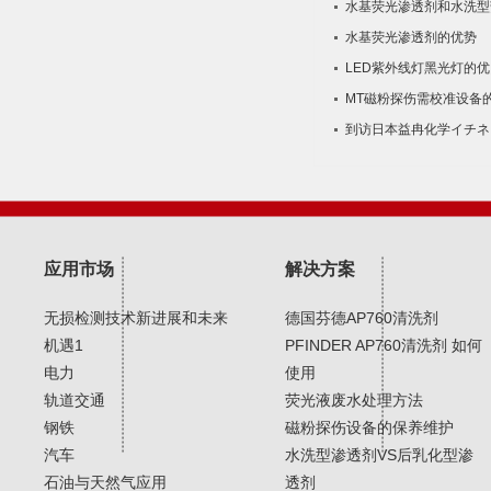
水基荧光渗透剂和水​洗型
水基荧光渗透剂的优势
LED紫外线灯黑光灯的优
MT磁粉探伤需校准设备
到访日本益冉化学イチネ
应用市场
解决方案
无损检测技术新进展和未来
德国芬德AP760清洗剂
机遇1
PFINDER AP760清洗剂 如何
电力
使用
轨道交通
荧光液废水处理方法
钢铁
磁粉探伤设备的保养维护
汽车
水洗型渗透剂VS后乳化型渗
石油与天然气应用
透剂