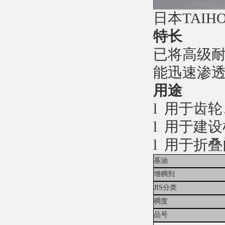
日本
TAIH
特长
已将高级耐
能迅速渗透
用途
l 用于齿
l 用于建
l 用于折
基油
增稠剂
JIS
分类
稠度
品号