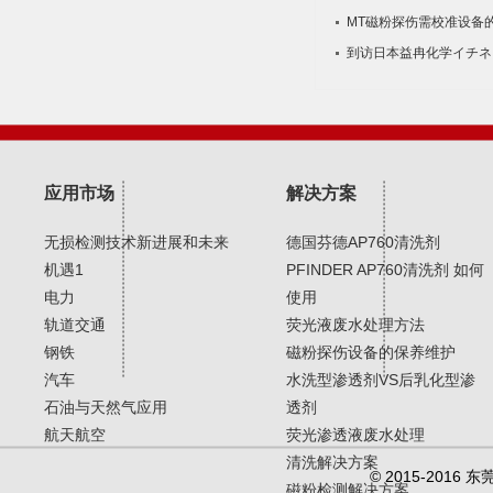
MT磁粉探伤需校准设备
到访日本益冉化学イチネ
应用市场
解决方案
无损检测技术新进展和未来
德国芬德AP760清洗剂
机遇1
PFINDER AP760清洗剂 如何
电力
使用
轨道交通
荧光液废水处理方法
钢铁
磁粉探伤设备的保养维护
汽车
水洗型渗透剂VS后乳化型渗
石油与天然气应用
透剂
航天航空
荧光渗透液废水处理
清洗解决方案
© 2015-20
磁粉检测解决方案