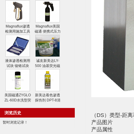
Magnaflux渗透
Magnaflux美国
检测用施加工具
磁通 便携式压力
水喷枪
喷射器
液体渗透检测用
诚友新美达LY-
试块 镍铬试块
500 油基荧光磁
粉
美国磁通ZYGLO
新美达着色渗透
ZL-60D水洗型荧
探伤剂 DPT-8清
光渗透剂
洗剂
浏览历史
（DS）类型-距
产品图片
暂时浏览记录！
产品属性