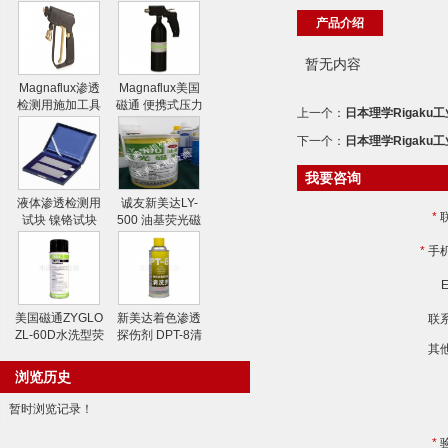
产品介绍
暂无内容
Magnaflux渗透
Magnaflux美国
检测用施加工具
磁通 便携式压力
上一个：
日本理学Rigaku工
水喷枪
喷射器
下一个：
日本理学Rigaku
我要咨询
液体渗透检测用
诚友新美达LY-
*
试块 镍铬试块
500 油基荧光磁
粉
*
手
E
美国磁通ZYGLO
新美达着色渗透
联
ZL-60D水洗型荧
探伤剂 DPT-8清
其
光渗透剂
洗剂
浏览历史
暂时浏览记录！
*