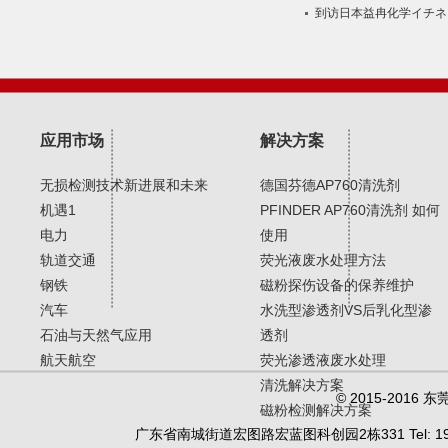
到访日本益冉化学イチネ
应用市场
解决方案
无损检测技术新进展和未来
德国芬德AP760清洗剂
机遇1
PFINDER AP760清洗剂 如何
电力
使用
轨道交通
荧光液废水处理方法
钢铁
磁粉探伤设备的保养维护
汽车
水洗型渗透剂VS后乳化型渗
石油与天然气应用
透剂
航天航空
荧光渗透液废水处理
清洗解决方案
© 2015-20
磁粉检测解决方案
广东省南城街道宏图路宏蓝图科创园2栋331 Tel: 19902450