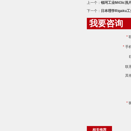
上一个：
锐珂工业M43ic洗
下一个：
日本理学Rigaku工
我要咨询
*
*
手
E
联
其
*
相关推荐