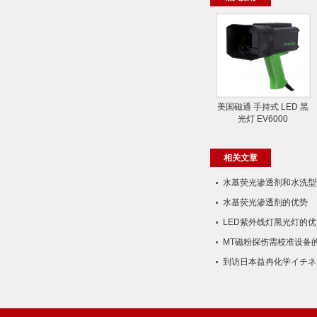
美国磁通 手持式 LED 黑
光灯 EV6000
相关文章
水基荧光渗透剂和水​洗型
水基荧光渗透剂的优势
LED紫外线灯黑光灯的优
MT磁粉探伤需校准设备
到访日本益冉化学イチネ