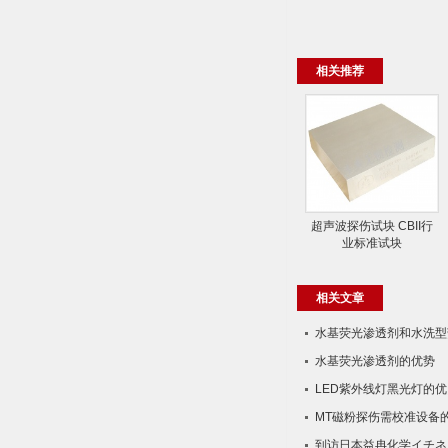
相关推荐
超声波探伤试块 CBII行
业标准试块
相关文章
水基荧光渗透剂和水​洗型
水基荧光渗透剂的优势
LED紫外线灯黑光灯的优
MT磁粉探伤需校准设备
到访日本益冉化学イチネ