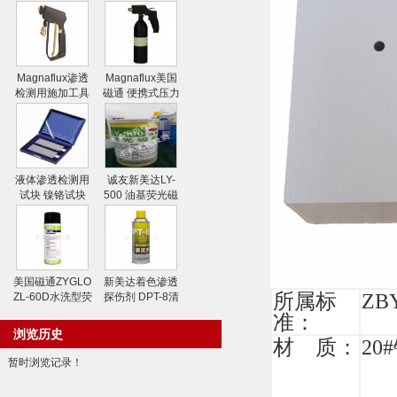
Magnaflux渗透
Magnaflux美国
检测用施加工具
磁通 便携式压力
水喷枪
喷射器
液体渗透检测用
诚友新美达LY-
试块 镍铬试块
500 油基荧光磁
粉
美国磁通ZYGLO
新美达着色渗透
所属标
ZBY
ZL-60D水洗型荧
探伤剂 DPT-8清
光渗透剂
洗剂
准：
浏览历史
材 质：
20
暂时浏览记录！